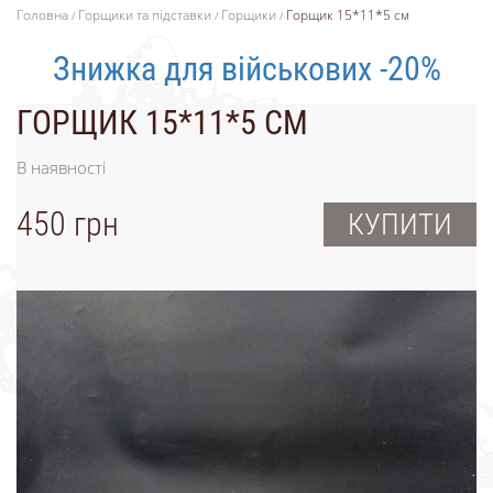
Головна
Горщики та підставки
Горщики
Горщик 15*11*5 см
Знижка для військових -20%
ГОРЩИК 15*11*5 СМ
В наявності
450 грн
КУПИТИ