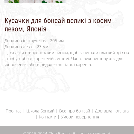
Кусачки для бонсай великі з косим
лезом, Японія
Довжина інструменту - 205 мм
Довжина леза - 23 мм
Ці кусачки створені таким чином, щоб залишати плаский зріз на
стовбурі або ж кореневій системі. Часто використовують для
укорочення або ж видалення гілок і коренів.
Про нас
|
Школа Бонсай
|
Все про бонсай
|
Доставка і оплата
|
Контакти
|
Умови повернення
©2016-2024 Club Bonsai. Всі права захищені.