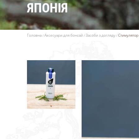
ЯПОНІЯ
Головна
Аксесуари для бонсай
Засоби з догляду
Стимулятор р