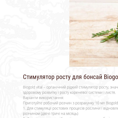
Стимулятор росту для бонсай Biogol
Biogold vital – органічний рідкий стимулятор росту, зн
здоровому розвитку і росту кореневої системи і листя.
Варіанти використання:
Приготуйте робочий розчин з розрахунку 10 мл Biogold v
1. Для стимуляції ростових процесів рослини і відно
розчином (двічі-тричі на місяць)