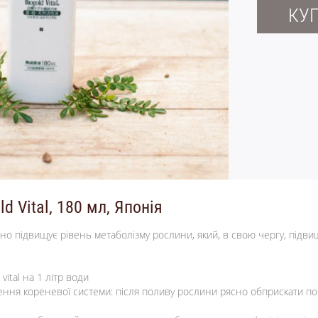
КУ
d Vital, 180 мл, Японія
ачно підвищує рівень метаболізму рослини, який, в свою чергу, підви
ital на 1 літр води
влення кореневої системи: після поливу рослини рясно обприскати 