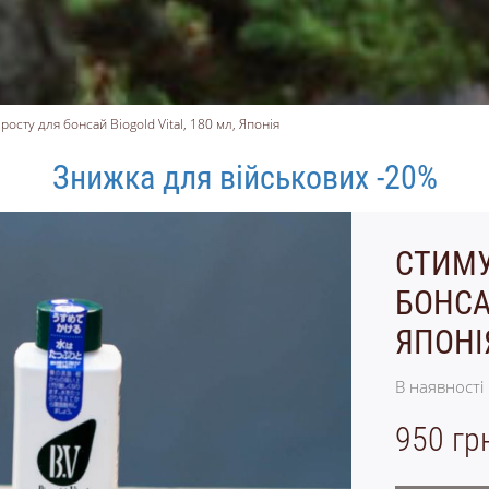
осту для бонсай Biogold Vital, 180 мл, Японія
Знижка для військових -20%
СТИМУ
БОНСАЙ
ЯПОНІ
В наявності
950 гр