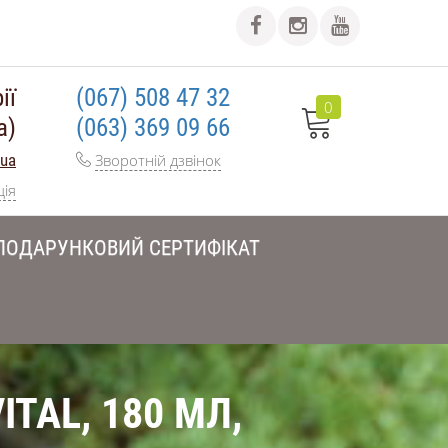
ії
(067) 508 47 32
0
а)
(063) 369 09 66
.ua
Зворотній дзвінок
ція
ПОДАРУНКОВИЙ СЕРТИФІКАТ
TAL, 180 МЛ,