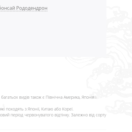
 бонсай Рододендрон
багатьох видів також є Північна Америка, Японія і
кі походять з Японії, Китаю або Кореї.
мовий період червонуватого відтінку. Залежно від сорту