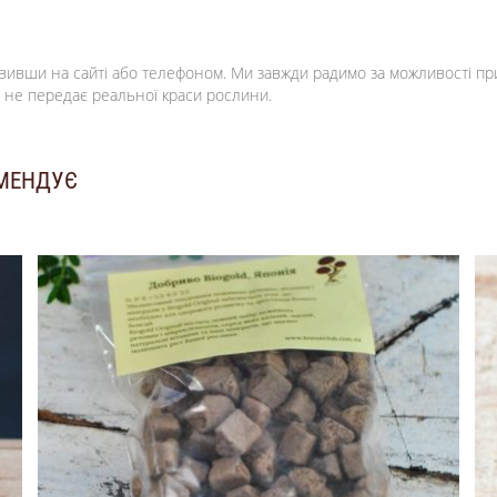
овивши на сайті або телефоном. Ми завжди радимо за можливості пр
 не передає реальної краси рослини.
ОМЕНДУЄ