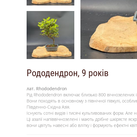
Рододендрон, 9 років
лат. Rhododendron
Рід Rhododendron включає близько 800 вічнозелених і 
Вони походять в основному з північної півкулі, особли
Південно-Східна Азія.
Існують сотні видів і тисячі культивованих форм. Але 
Ці азалії напіввічнозелені і мають дрібне шкірясте яс
вони цвітуть навесні або влітку і формують ефектні квіт