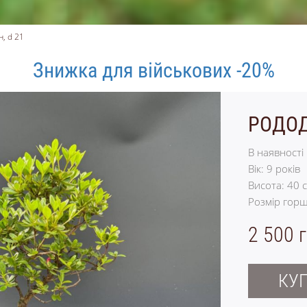
, d 21
Знижка для військових -20%
РОДОД
В наявності
Вік:
9
років
Висота:
40
с
Розмір горш
2 500 
КУ