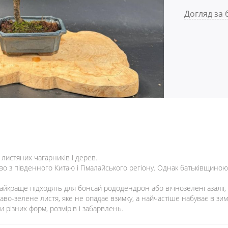
Догляд за
листяних чагарників і дерев.
во з південного Китаю і Гімалайського регіону. Однак батьківщиною 
найкраще підходять для бонсай рододендрон або вічнозелені азалії, я
краво-зелене листя, яке не опадає взимку, а найчастіше набуває в зи
и різних форм, розмірів і забарвлень.