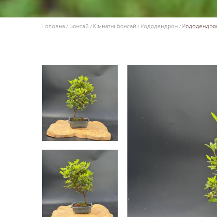
Головна
Бонсай
Кімнатні бонсай
Рододендрон
Рододендрон