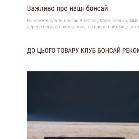
Важливо про наші бонсай
Ви можете купити бонсай в теплиці Клубу бонсай, зам
дерево бонсай наживо, тому що навіть найкраще фото
ДО ЦЬОГО ТОВАРУ КЛУБ БОНСАЙ РЕК