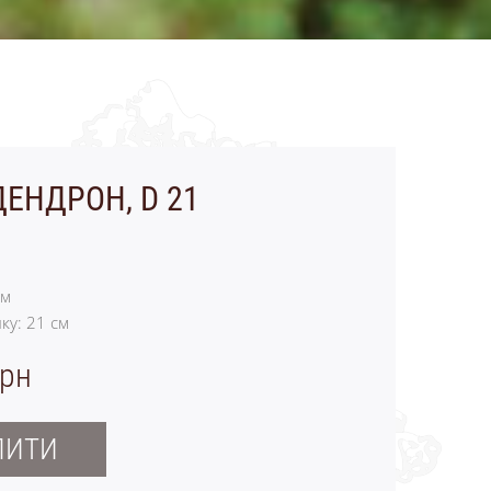
ЕНДРОН, D 21
м
ку:
21
см
грн
ПИТИ