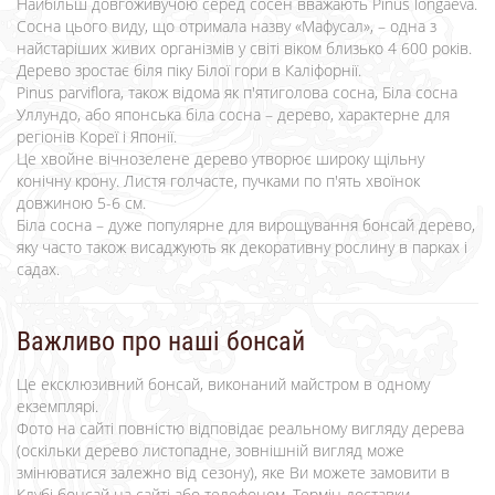
Найбільш довгоживучою серед сосен вважають Pinus longaeva.
Сосна цього виду, що отримала назву «Мафусал», – одна з
найстаріших живих організмів у світі віком близько 4 600 років.
Дерево зростає біля піку Білої гори в Каліфорнії.
Pinus parviflora, також відома як п'ятиголова сосна, Біла сосна
Уллундо, або японська біла сосна – дерево, характерне для
регіонів Кореї і Японії.
Це хвойне вічнозелене дерево утворює широку щільну
конічну крону. Листя голчасте, пучками по п'ять хвоїнок
довжиною 5-6 см.
Біла сосна – дуже популярне для вирощування бонсай дерево,
яку часто також висаджують як декоративну рослину в парках і
садах.
Важливо про наші бонсай
Це ексклюзивний бонсай, виконаний майстром в одному
екземплярі.
Фото на сайті повністю відповідає реальному вигляду дерева
(оскільки дерево листопадне, зовнішній вигляд може
змінюватися залежно від сезону), яке Ви можете замовити в
Клубі бонсай на сайті або телефоном. Термін доставки