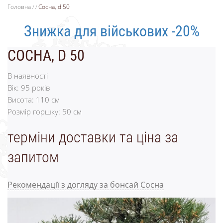
Головна
Сосна, d 50
Знижка для військових -20%
СОСНА, D 50
В наявності
Вік:
95
років
Висота:
110
см
Розмір горшку:
50
см
терміни доставки та ціна за
запитом
Рекомендації з догляду за бонсай Сосна