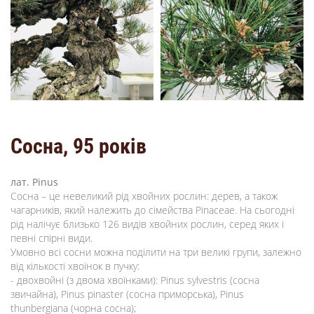
Сосна, 95 років
лат.
Pinus
Сосна – це невеликий рід хвойних рослин: дерев, а також
чагарників, який належить до сімейства Pinaceae. На сьогодні
рід налічує близько 126 видів хвойних рослин, серед яких і
певні спірні види.
Умовно всі сосни можна поділити на три великі групи, залежно
від кількості хвоїнок в пучку:
- двохвойні (з двома хвоїнками): Pinus sylvestris (сосна
звичайна), Pinus pinaster (сосна приморська), Pinus
thunbergiana (чорна сосна);