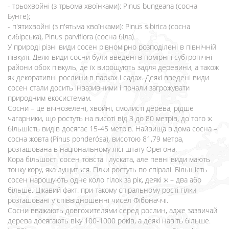
- трьохвойні (з трьома хвоїнками): Pinus bungeana (сосна
Бунге);
- п'ятихвойні (з п'ятьма хвоїнками): Pinus sibirica (сосна
сибірська), Pinus parviflora (сосна біла).
У природі різні види сосен рівномірно розподілені в північній
півкулі. Деякі види сосни були введені в помірні і субтропічні
райони обох півкуль, де їх вирощують задля деревини, а також
як декоративні рослини в парках і садах. Деякі введені види
сосен стали досить інвазивними і почали загрожувати
природним екосистемам.
Сосни – це вічнозелені, хвойні, смолисті дерева, рідше
чагарники, що ростуть на висоті від 3 до 80 метрів, до того ж
більшість видів досягає 15-45 метрів. Найвища відома сосна –
сосна жовта (Pínus ponderósa), висотою 81,79 метра,
розташована в національному лісі штату Орегона.
Кора більшості сосен товста і луската, але певні види мають
тонку кору, яка лущиться. Гілки ростуть по спіралі. Більшість
соcен нарощують одне коло гілок за рік, деякі ж – два або
більше. Цікавий факт: при такому спіральному рості гілки
розташовані у співвідношенні чисел Фібоначчі.
Сосни вважають довгожителями серед рослин, адже зазвичай
дерева досягають віку 100-1000 років, а деякі навіть більше.